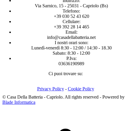
Indirizzo:
Via Sarnico, 15 - 25031 - Capriolo (Bs)
Telefono:
+39 030 52 43 620
Cellulare:
+39 392 28 14 465
Email:
info@casadellabatteria.net
I nostri orari sono:
Lunedì-venerdì 8:30 - 12:00 / 14:30 - 18.30
Sabato: 8:30 - 12:00
P.Iva:
03636190989
Ci puoi trovare su:
Facebook
X
Instagram
page
page
page
Privacy Policy
-
Cookie Policy
opens
opens
opens
© Casa Della Batteria - Capriolo. All rights reserved - Powered by
in
in
in
Blade Informatica
new
new
new
T
window
window
window
s