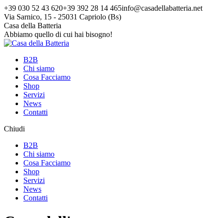
Vai
+39 030 52 43 620
+39 392 28 14 465
info@casadellabatteria.net
ai
Via Sarnico, 15 - 25031 Capriolo (Bs)
contenuti
Facebook
Instagram
X
Casa della Batteria
page
page
page
Abbiamo quello di cui hai bisogno!
opens
opens
opens
in
in
in
B2B
new
new
new
Chi siamo
window
window
window
Cosa Facciamo
Shop
Servizi
News
Contatti
Chiudi
B2B
Chi siamo
Cosa Facciamo
Shop
Servizi
News
Contatti