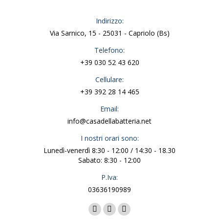
Indirizzo:
Via Sarnico, 15 - 25031 - Capriolo (Bs)
Telefono:
+39 030 52 43 620
Cellulare:
+39 392 28 14 465
Email:
info@casadellabatteria.net
I nostri orari sono:
Lunedì-venerdì 8:30 - 12:00 / 14:30 - 18.30
Sabato: 8:30 - 12:00
P.Iva:
03636190989
Ci puoi trovare su:
Facebook
X
Instagram