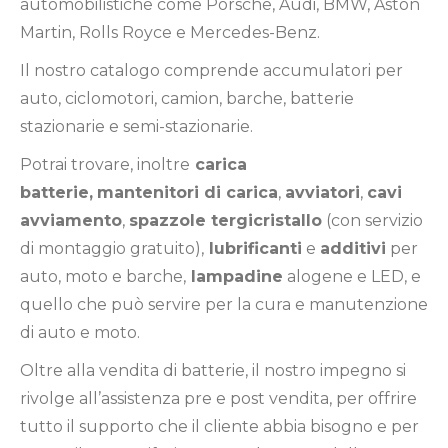
automobilistiche come Porsche, Audi, BMW, Aston
Martin, Rolls Royce e Mercedes-Benz.
Il nostro catalogo comprende accumulatori per
auto, ciclomotori, camion, barche, batterie
stazionarie e semi-stazionarie.
Potrai trovare, inoltre
carica
batterie,
mantenitori di carica
,
avviatori
,
cavi
avviamento
,
spazzole tergicristallo
(con servizio
di montaggio gratuito),
lubrificanti
e
additivi
per
auto, moto e barche,
lampadine
alogene e LED, e
quello che può servire per la cura e manutenzione
di auto e moto.
Oltre alla vendita di batterie, il nostro impegno si
rivolge all’assistenza pre e post vendita, per offrire
tutto il supporto che il cliente abbia bisogno e per