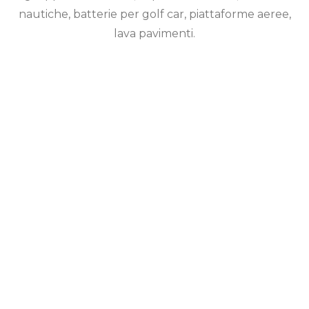
nautiche, batterie per golf car, piattaforme aeree,
lava pavimenti.
L’auto o uno dei tuoi mezzi aziendali non partono?
Nessun problema, chiamaci e verremo in tuo
soccorso!
Con il nostro servizio a domicilio per privati e
aziende, non rimarrai mai a piedi!