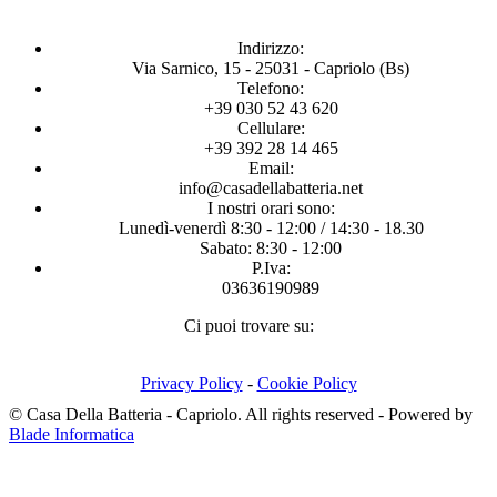
Indirizzo:
Via Sarnico, 15 - 25031 - Capriolo (Bs)
Telefono:
+39 030 52 43 620
Cellulare:
+39 392 28 14 465
Email:
info@casadellabatteria.net
I nostri orari sono:
Lunedì-venerdì 8:30 - 12:00 / 14:30 - 18.30
Sabato: 8:30 - 12:00
P.Iva:
03636190989
Ci puoi trovare su:
Facebook
X
Instagram
page
page
page
Privacy Policy
-
Cookie Policy
opens
opens
opens
© Casa Della Batteria - Capriolo. All rights reserved - Powered by
in
in
in
Blade Informatica
new
new
new
T
window
window
window
s