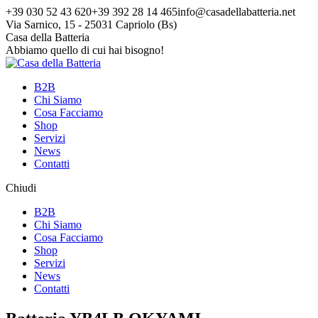
Vai
+39 030 52 43 620
+39 392 28 14 465
info@casadellabatteria.net
ai
Via Sarnico, 15 - 25031 Capriolo (Bs)
contenuti
Facebook
Instagram
X
Casa della Batteria
page
page
page
Abbiamo quello di cui hai bisogno!
opens
opens
opens
in
in
in
B2B
new
new
new
Chi Siamo
window
window
window
Cosa Facciamo
Shop
Servizi
News
Contatti
Chiudi
B2B
Chi Siamo
Cosa Facciamo
Shop
Servizi
News
Contatti