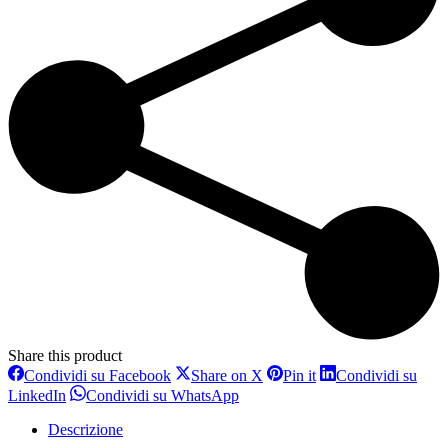
Share this product
Condividi
Condividi
Condividi
Condividi su Facebook
Share on X
Pin it
Condividi su
su
su
su
Condividi
Condividi
LinkedIn
Condividi su WhatsApp
Facebook
X
Pinterest
su
su
LinkedIn
WhatsApp
Descrizione