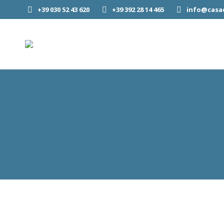
+39 030 52 43 620
+39 392 28 14 465
info@casad