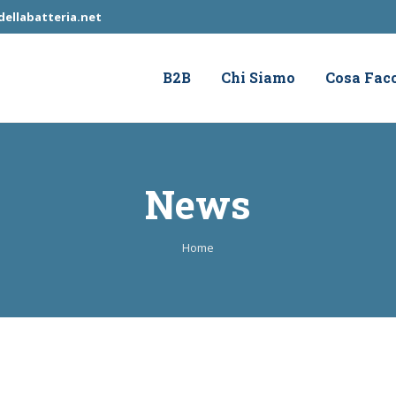
ellabatteria.net
B2B
Chi Siamo
Cosa Fac
News
Tu sei qui:
Home