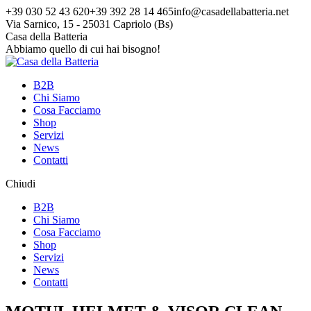
Vai
+39 030 52 43 620
+39 392 28 14 465
info@casadellabatteria.net
ai
Via Sarnico, 15 - 25031 Capriolo (Bs)
contenuti
Facebook
Instagram
X
Casa della Batteria
page
page
page
Abbiamo quello di cui hai bisogno!
opens
opens
opens
in
in
in
B2B
new
new
new
Chi Siamo
window
window
window
Cosa Facciamo
Shop
Servizi
News
Contatti
Chiudi
B2B
Chi Siamo
Cosa Facciamo
Shop
Servizi
News
Contatti