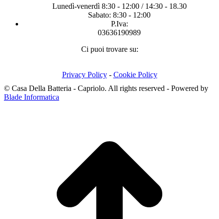
Lunedì-venerdì 8:30 - 12:00 / 14:30 - 18.30
Sabato: 8:30 - 12:00
P.Iva:
03636190989
Ci puoi trovare su:
Facebook
X
Instagram
page
page
page
Privacy Policy
-
Cookie Policy
opens
opens
opens
© Casa Della Batteria - Capriolo. All rights reserved - Powered by
in
in
in
Blade Informatica
new
new
new
T
window
window
window
s