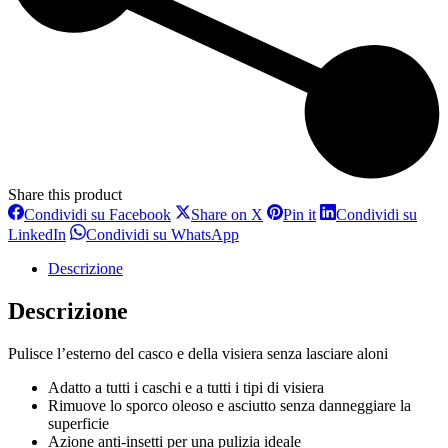
Share this product
Condividi
Condividi
Condividi
Condividi su Facebook
Share on X
Pin it
Condividi su
su
su
su
Condividi
Condividi
LinkedIn
Condividi su WhatsApp
Facebook
X
Pinterest
su
su
LinkedIn
WhatsApp
Descrizione
Descrizione
Pulisce l’esterno del casco e della visiera senza lasciare aloni
Adatto a tutti i caschi e a tutti i tipi di visiera
Rimuove lo sporco oleoso e asciutto senza danneggiare la
superficie
Azione anti-insetti per una pulizia ideale