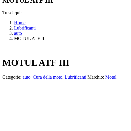
MOTUL ATF III
Tu sei qui:
Home
Lubrificanti
auto
MOTUL ATF III
MOTUL ATF III
Categorie:
auto
,
Cura della moto
,
Lubrificanti
Marchio:
Motul