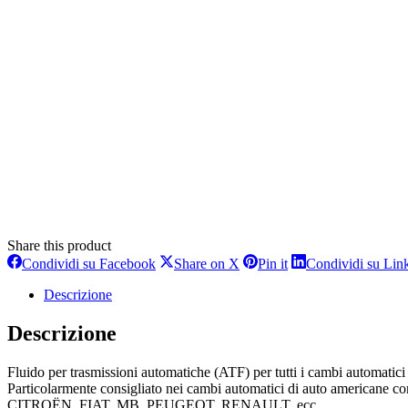
Share this product
Condividi
Condividi
Condividi
Condividi su Facebook
Share on X
Pin it
Condividi su Lin
su
su
su
Facebook
X
Pinterest
Descrizione
Descrizione
Fluido per trasmissioni automatiche (ATF) per tutti i cambi autom
Particolarmente consigliato nei cambi automatici di auto amer
CITROËN, FIAT, MB, PEUGEOT, RENAULT, ecc.