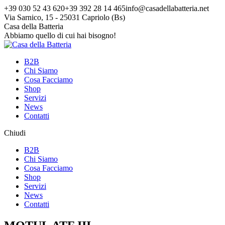
Vai
+39 030 52 43 620
+39 392 28 14 465
info@casadellabatteria.net
ai
Via Sarnico, 15 - 25031 Capriolo (Bs)
contenuti
Facebook
Instagram
X
Casa della Batteria
page
page
page
Abbiamo quello di cui hai bisogno!
opens
opens
opens
in
in
in
B2B
new
new
new
Chi Siamo
window
window
window
Cosa Facciamo
Shop
Servizi
News
Contatti
Chiudi
B2B
Chi Siamo
Cosa Facciamo
Shop
Servizi
News
Contatti