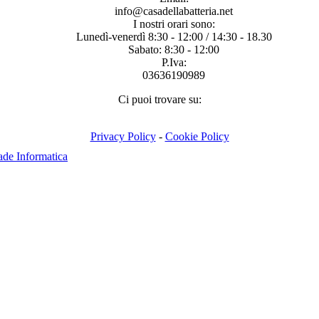
info@casadellabatteria.net
I nostri orari sono:
Lunedì-venerdì 8:30 - 12:00 / 14:30 - 18.30
Sabato: 8:30 - 12:00
P.Iva:
03636190989
Ci puoi trovare su:
Facebook
X
Instagram
page
page
page
Privacy Policy
-
Cookie Policy
opens
opens
opens
ade Informatica
in
in
in
new
new
new
window
window
window