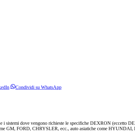
Condividi
Condividi
kedIn
Condividi su WhatsApp
su
su
LinkedIn
WhatsApp
atici e i sistemi dove vengono richieste le specifiche DEXRON (ecc
icane come GM, FORD, CHRYSLER, ecc., auto asiatiche come HYUND