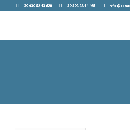
+39 030 52 43 620
+39 392 28 14 465
info@casad