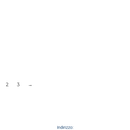
MOTUL 8100 ECO-CLEAN
MOTUL 8100 X-
0W30
CLEANGEN2 5W40
2
3
→
Indirizzo: