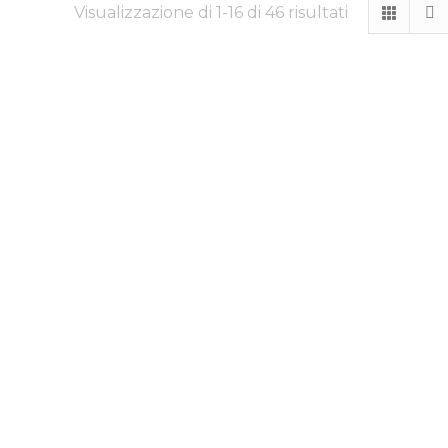
Visualizzazione di 1-16 di 46 risultati
MOTUL 300V 20W60 LE
MOTUL 300V
MANS
COMPETITION 15W50