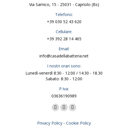
Via Sarnico, 15 - 25031 - Capriolo (Bs)
Telefono:
+39 030 52 43 620
Cellulare:
+39 392 28 14 465
Email:
info@casadellabatteria.net
I nostri orari sono:
Lunedì-venerdì 8:30 - 12:00 / 14:30 - 18.30
Sabato: 8:30 - 12:00
P.Iva:
03636190989
Facebook
X
Instagram
page
page
page
Privacy Policy
-
Cookie Policy
opens
opens
opens