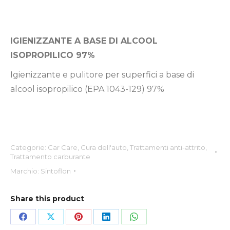
IGIENIZZANTE A BASE DI ALCOOL
ISOPROPILICO 97%
Igienizzante e pulitore per superfici a base di
alcool isopropilico (EPA 1043-129) 97%
Categorie:
Car Care
,
Cura dell'auto
,
Trattamenti anti-attrito
,
Trattamento carburante
Marchio:
Sintoflon
Share this product
Condividi
Condividi
Condividi
Condividi
Condividi