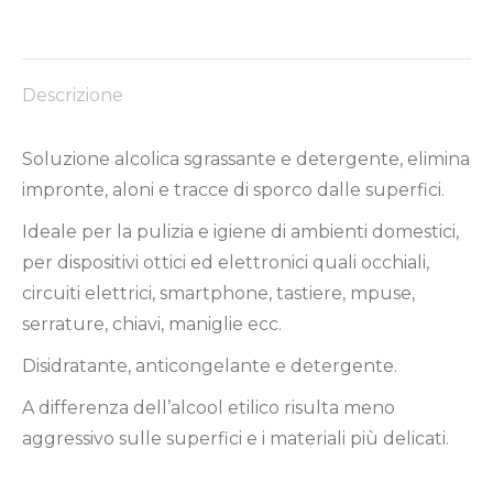
su
su
su
su
su
Facebook
X
Pinterest
LinkedIn
WhatsApp
Descrizione
Soluzione alcolica sgrassante e detergente, elimina
impronte, aloni e tracce di sporco dalle superfici.
Ideale per la pulizia e igiene di ambienti domestici,
per dispositivi ottici ed elettronici quali occhiali,
circuiti elettrici, smartphone, tastiere, mpuse,
serrature, chiavi, maniglie ecc.
Disidratante, anticongelante e detergente.
A differenza dell’alcool etilico risulta meno
aggressivo sulle superfici e i materiali più delicati.