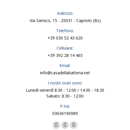
Indirizzo:
Via Sarnico, 15 - 25031 - Capriolo (Bs)
Telefono:
+39 030 52 43 620
Cellulare:
+39 392 28 14 465
Email:
info@casadellabatteria.net
I nostri orari sono:
Lunedì-venerdì 8:30 - 12:00 / 14:30 - 18.30
Sabato: 8:30 - 12:00
P.Iva:
03636190989
Ci puoi trovare su:
Facebook
X
Instagram