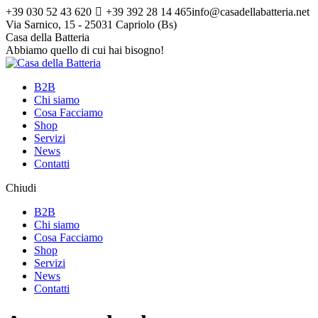
Vai
+39 030 52 43 620
+39 392 28 14 465
info@casadellabatteria.net
ai
Via Sarnico, 15 - 25031 Capriolo (Bs)
contenuti
Facebook
Instagram
X
Casa della Batteria
page
page
page
Abbiamo quello di cui hai bisogno!
opens
opens
opens
in
in
in
B2B
new
new
new
Chi siamo
window
window
window
Cosa Facciamo
Shop
Servizi
News
Contatti
Chiudi
B2B
Chi siamo
Cosa Facciamo
Shop
Servizi
News
Contatti