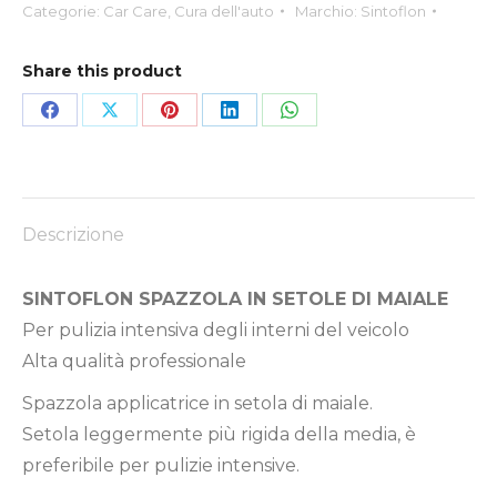
Categorie:
Car Care
,
Cura dell'auto
Marchio:
Sintoflon
Share this product
Condividi
Condividi
Condividi
Condividi
Condividi
su
su
su
su
su
Facebook
X
Pinterest
LinkedIn
WhatsApp
Descrizione
SINTOFLON SPAZZOLA IN SETOLE DI MAIALE
Per pulizia intensiva degli interni del veicolo
Alta qualità professionale
Spazzola applicatrice in setola di maiale.
Setola leggermente più rigida della media, è
preferibile per pulizie intensive.