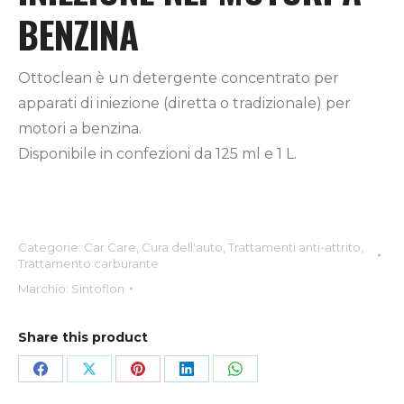
BENZINA
Ottoclean è un detergente concentrato per
apparati di iniezione (diretta o tradizionale) per
motori a benzina.
Disponibile in confezioni da 125 ml e 1 L.
Categorie:
Car Care
,
Cura dell'auto
,
Trattamenti anti-attrito
,
Trattamento carburante
Marchio:
Sintoflon
Share this product
Condividi
Condividi
Condividi
Condividi
Condividi