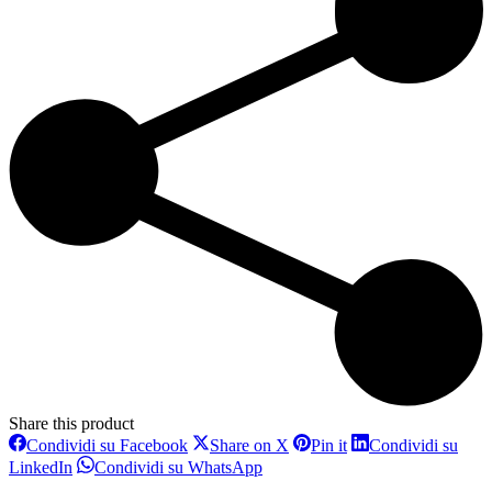
Share this product
Condividi
Condividi
Condividi
Condividi su Facebook
Share on X
Pin it
Condividi su
su
su
su
Condividi
Condividi
LinkedIn
Condividi su WhatsApp
Facebook
X
Pinterest
su
su