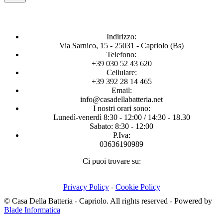
Indirizzo:
Via Sarnico, 15 - 25031 - Capriolo (Bs)
Telefono:
+39 030 52 43 620
Cellulare:
+39 392 28 14 465
Email:
info@casadellabatteria.net
I nostri orari sono:
Lunedì-venerdì 8:30 - 12:00 / 14:30 - 18.30
Sabato: 8:30 - 12:00
P.Iva:
03636190989
Ci puoi trovare su:
Facebook
X
Instagram
page
page
page
Privacy Policy
-
Cookie Policy
opens
opens
opens
© Casa Della Batteria - Capriolo. All rights reserved - Powered by
in
in
in
Blade Informatica
new
new
new
T
window
window
window