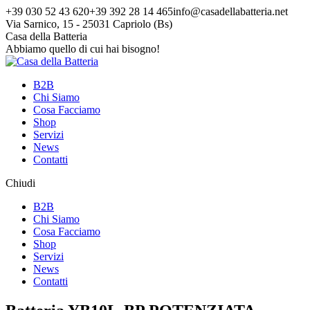
Vai
+39 030 52 43 620
+39 392 28 14 465
info@casadellabatteria.net
ai
Via Sarnico, 15 - 25031 Capriolo (Bs)
contenuti
Facebook
Instagram
X
Casa della Batteria
page
page
page
Abbiamo quello di cui hai bisogno!
opens
opens
opens
in
in
in
B2B
new
new
new
Chi Siamo
window
window
window
Cosa Facciamo
Shop
Servizi
News
Contatti
Chiudi
B2B
Chi Siamo
Cosa Facciamo
Shop
Servizi
News
Contatti