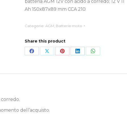
batteria AGM 12V con acido a corredo; 12 V 11
Ah 150x87x89 mm CCA 210
Categorie:
AGM
,
Batterie moto
Share this product
Condividi
Condividi
Condividi
Condividi
Condividi
su
su
su
su
su
Facebook
X
Pinterest
LinkedIn
WhatsApp
 corredo.
 momento dell’acquisto.