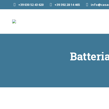
+39 030 52 43 620
+39 392 28 14 465
info@casad
Batter