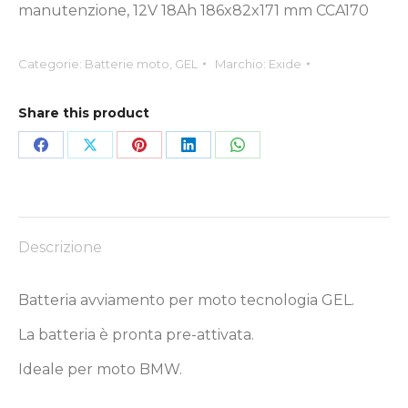
manutenzione, 12V 18Ah 186x82x171 mm CCA170
Categorie:
Batterie moto
,
GEL
Marchio:
Exide
Share this product
Condividi
Condividi
Condividi
Condividi
Condividi
su
su
su
su
su
Facebook
X
Pinterest
LinkedIn
WhatsApp
Descrizione
Batteria avviamento per moto tecnologia GEL.
La batteria è pronta pre-attivata.
Ideale per moto BMW.