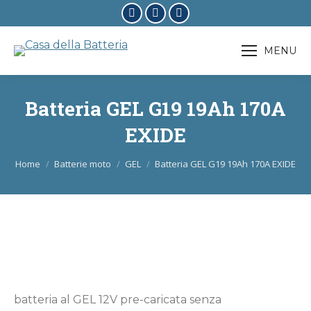
Facebook
Instagram
X
page
page
page
MENU
opens
opens
opens
in
in
in
new
new
new
Batteria GEL G19 19Ah 170A
window
window
window
EXIDE
Tu sei qui:
Home
Batterie moto
GEL
Batteria GEL G19 19Ah 170A EXIDE
batteria al GEL 12V pre-caricata senza