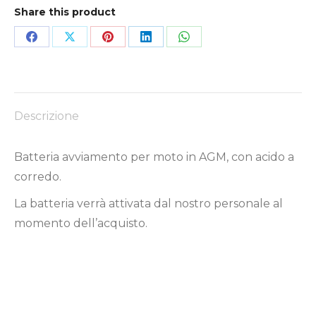
Share this product
Condividi
Condividi
Condividi
Condividi
Condividi
su
su
su
su
su
Facebook
X
Pinterest
LinkedIn
WhatsApp
Descrizione
Batteria avviamento per moto in AGM, con acido a
corredo.
La batteria verrà attivata dal nostro personale al
momento dell’acquisto.