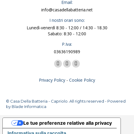
Email:
info@casadellabatteria.net
I nostri orari sono:
Lunedì-venerdì 8:30 - 12:00 / 14:30 - 18.30
Sabato: 8:30 - 12:00
P.Iva:
03636190989
Ci puoi trovare su:
Facebook
X
Instagram
page
page
page
Privacy Policy
-
Cookie Policy
opens
opens
opens
in
in
in
new
new
new
© Casa Della Batteria - Capriolo. All rights reserved - Powered
window
window
window
by
Blade Informatica
Le tue preferenze relative alla privacy
Informativa sulla raccolta