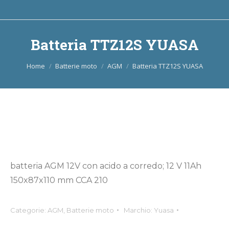
Batteria TTZ12S YUASA
Tu sei qui:
Home
Batterie moto
AGM
Batteria TTZ12S YUASA
batteria AGM 12V con acido a corredo; 12 V 11Ah
150x87x110 mm CCA 210
Categorie:
AGM
,
Batterie moto
Marchio:
Yuasa