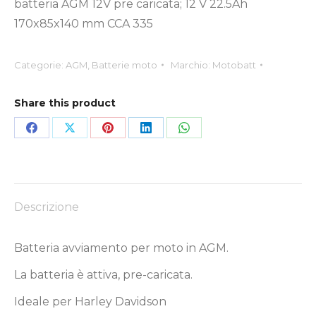
batteria AGM 12V pre caricata; 12 V 22.5Ah
170x85x140 mm CCA 335
Categorie:
AGM
,
Batterie moto
Marchio:
Motobatt
Share this product
Condividi
Condividi
Condividi
Condividi
Condividi
su
su
su
su
su
Facebook
X
Pinterest
LinkedIn
WhatsApp
Descrizione
Batteria avviamento per moto in AGM.
La batteria è attiva, pre-caricata.
Ideale per Harley Davidson