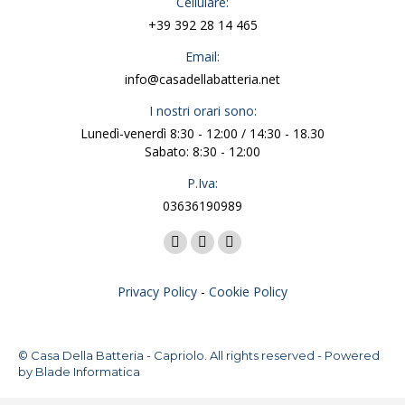
Cellulare:
+39 392 28 14 465
Email:
info@casadellabatteria.net
I nostri orari sono:
Lunedì-venerdì 8:30 - 12:00 / 14:30 - 18.30
Sabato: 8:30 - 12:00
P.Iva:
03636190989
Ci puoi trovare su:
Facebook
X
Instagram
page
page
page
Privacy Policy
-
Cookie Policy
opens
opens
opens
in
in
in
new
new
new
© Casa Della Batteria - Capriolo. All rights reserved - Powered
window
window
window
by
Blade Informatica