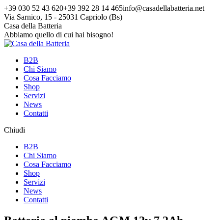
Vai
+39 030 52 43 620
+39 392 28 14 465
info@casadellabatteria.net
ai
Via Sarnico, 15 - 25031 Capriolo (Bs)
contenuti
Facebook
Instagram
X
Casa della Batteria
page
page
page
Abbiamo quello di cui hai bisogno!
opens
opens
opens
in
in
in
B2B
new
new
new
Chi Siamo
window
window
window
Cosa Facciamo
Shop
Servizi
News
Contatti
Chiudi
B2B
Chi Siamo
Cosa Facciamo
Shop
Servizi
News
Contatti