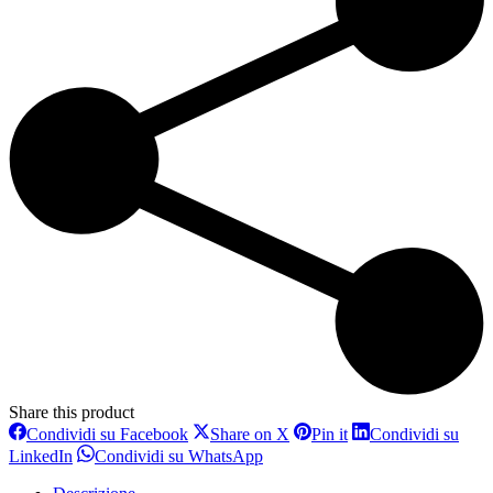
Share this product
Condividi
Condividi
Condividi
Condividi su Facebook
Share on X
Pin it
Condividi su
su
su
su
Condividi
Condividi
LinkedIn
Condividi su WhatsApp
Facebook
X
Pinterest
su
su
LinkedIn
WhatsApp