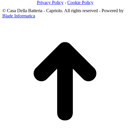
page
page
page
Privacy Policy
-
Cookie Policy
opens
opens
opens
© Casa Della Batteria - Capriolo. All rights reserved - Powered by
in
in
in
Blade Informatica
new
new
new
T
window
window
window
s