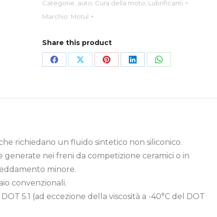
Categorie:
auto
,
Cura della moto
,
Lubrificanti
Marchio:
Motul
Share this product
Condividi
Condividi
Condividi
Condividi
Condividi
su
su
su
su
su
Facebook
X
Pinterest
LinkedIn
WhatsApp
oni che richiedano un fluido sintetico non siliconico.
 generate nei freni da competizione ceramici o in
ffreddamento minore.
aio convenzionali.
 DOT 5.1 (ad eccezione della viscosità a -40°C del DOT