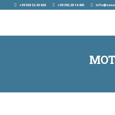
+39 030 52 43 620
+39 392 28 14 465
info@casad
MOT